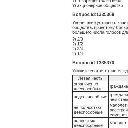
?) товарищество на вере
?) акционерное общество
Вопрос id:1335369
Увеличение уставного капи
общества, принятому больш
большего числа голосов дл
?) 2/3
?) 1/2
?) 3/4
?) 1/4
Вопрос id:1335370
Укажите соответствие меж
Левая часть
ограниченно
граждане
дееспособные
граждане
недееспособные
чем став
малолетн
не полностью
расстрой
дееспособные
сами не 
полностью
малолетн
дееспособные