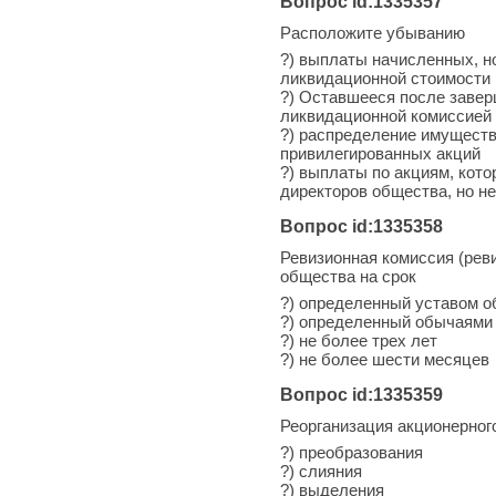
Вопрос id:1335357
Расположите убыванию
?) выплаты начисленных, н
ликвидационной стоимости
?) Оставшееся после завер
ликвидационной комиссией
?) распределение имуществ
привилегированных акций
?) выплаты по акциям, кот
директоров общества, но н
Вопрос id:1335358
Ревизионная комиссия (рев
общества на срок
?) определенный уставом 
?) определенный обычаями 
?) не более трех лет
?) не более шести месяцев
Вопрос id:1335359
Реорганизация акционерно
?) преобразования
?) слияния
?) выделения