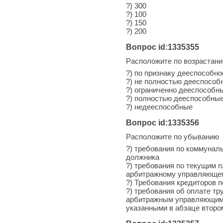
?) 300
?) 100
?) 150
?) 200
Вопрос id:1335355
Расположите по возрастан
?) по признаку дееспособн
?) не полностью дееспособ
?) ограниченно дееспособн
?) полностью дееспособны
?) недееспособные
Вопрос id:1335356
Расположите по убыванию
?) требования по коммуна
должника
?) требования по текущим 
арбитражному управляюще
?) Требования кредиторов 
?) требования об оплате т
арбитражным управляющим д
указанными в абзаце второ