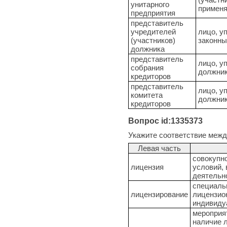
унитарного
применя
предприятия
представитель
учредителей
лицо, у
(участников)
законны
должника
представитель
лицо, у
собрания
должник
кредиторов
представитель
лицо, у
комитета
должник
кредиторов
Вопрос id:1335373
Укажите соответствие меж
Левая часть
совокупн
лицензия
условий,
деятельн
специаль
лицензирование
лицензио
индивиду
мероприя
наличие 