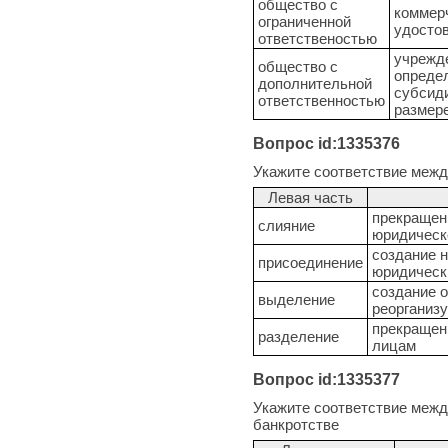
общество с
коммерч
ограниченной
удосто
ответственостью
учрежде
общество с
опреде
дополнительной
субсиди
ответственностью
размер
Вопрос id:1335376
Укажите соответствие меж
Левая часть
прекращени
слияние
юридическ
создание н
присоединение
юридическ
создание о
выделение
реорганиз
прекращен
разделение
лицам
Вопрос id:1335377
Укажите соответствие меж
банкротстве