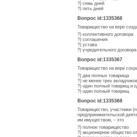
?) семь дней
?) пять дней
Вопрос id:1335366
Товарищество на вере созд
?) коллективного договора
?) соглашения
?) устава
?) учредительного договора
Вопрос id:1335367
Товарищество на вере сохр
?) два полных товарища
?) не менее трех вкладчико
?) один полный товарищ и 
?) один полный товарищ
Вопрос id:1335368
Товарищество, участники (
предпринимательской деяте
им имуществом, – это
?) полное товарищество
?) акционерное общество о