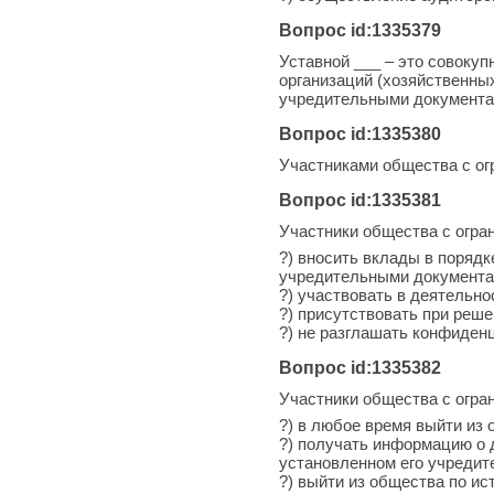
Вопрос id:1335379
Уставной ___ – это совоку
организаций (хозяйственны
учредительными документа
Вопрос id:1335380
Участниками общества с ог
Вопрос id:1335381
Участники общества с огра
?) вносить вклады в порядк
учредительными документ
?) участвовать в деятельн
?) присутствовать при реш
?) не разглашать конфиде
Вопрос id:1335382
Участники общества с огра
?) в любое время выйти из 
?) получать информацию о 
установленном его учреди
?) выйти из общества по ис