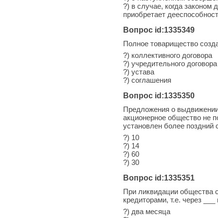
?) в случае, когда законом 
приобретает дееспособност
Вопрос id:1335349
Полное товарищество созда
?) коллективного договора
?) учредительного договора
?) устава
?) соглашения
Вопрос id:1335350
Предложения о выдвижении 
акционерное общество не п
установлен более поздний 
?) 10
?) 14
?) 60
?) 30
Вопрос id:1335351
При ликвидации общества с
кредиторами, т.е. через _
?) два месяца