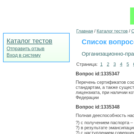
Главная
/
Каталог тестов
/
О
Каталог тестов
Список вопрос
Отправить отзыв
Организационно-пра
Вход в систему
Страница:
1
2
3
4
5
Вопрос id:1335347
Перечень сертификатов со
стандартам, а также сущес
лицензиата, при наличии к
Федерации
Вопрос id:1335348
Полная дееспособность на
?) с получением паспорта –
?) в результате эмансипаци
?) с наступлением совершен