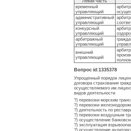
Левая часть
временный
арбитр
управляющий
осущес
административный
арбитр
управляющий
соотве
конкурсный
арбитр
управляющий
оздоро
арбитражный
гражда
управляющий
управ
арбитр
внешний
произв
управляющий
полно
Вопрос id:1335378
Упрощенный порядок лиценз
договора страхования граж
осуществляемого им лицен
видов деятельности
?) перевозки морским транс
?) перевозки железнодорож
?) деятельность по реставр
?) перевозки воздушным тр
?) осуществление банковск
?) эксплуатация взрывоопа
?) осуществление аудиторс