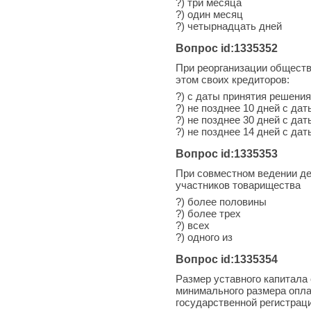
?) три месяца
?) один месяц
?) четырнадцать дней
Вопрос id:1335352
При реорганизации обществ
этом своих кредиторов:
?) с даты принятия решени
?) не позднее 10 дней с да
?) не позднее 30 дней с да
?) не позднее 14 дней с да
Вопрос id:1335353
При совместном ведении де
участников товарищества
?) более половины
?) более трех
?) всех
?) одного из
Вопрос id:1335354
Размер уставного капитала
минимального размера опла
государственной регистрац