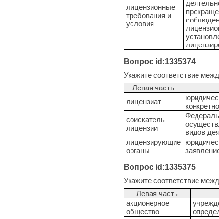
деятельн
лицензионные
прекраще
требования и
соблюден
условия
лицензион
установл
лицензир
Вопрос id:1335374
Укажите соответствие меж
Левая часть
юридичес
лицензиат
конкретно
Федераль
соискатель
осуществ
лицензии
видов де
лицензирующие
юридичес
органы
заявление
Вопрос id:1335375
Укажите соответствие меж
Левая часть
акционерное
учрежде
общество
опреде