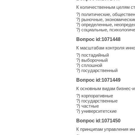
К количественным целям ст
?) политические, обществе
?) рыночные, экономически
?) определенные, неопред
?) социальные, психологич
Вопрос id:1071448
К масштабам контроля инно
?) постадийный
?) выборочный
?) сплошной
?) государственный
Вопрос id:1071449
К основным видам бизнес-и
?) корпоративные
?) государственные
?) частные
?) университетские
Вопрос id:1071450
К принципам управления ин