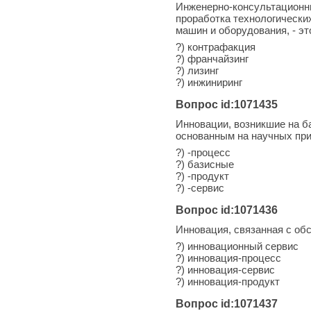
Инженерно-консультационны
проработка технологически
машин и оборудования, - эт
?) контрафакция
?) франчайзинг
?) лизинг
?) инжиниринг
Вопрос id:1071435
Инновации, возникшие на б
основанным на научных при
?) -процесс
?) базисные
?) -продукт
?) -сервис
Вопрос id:1071436
Инновация, связанная с об
?) инновационный сервис
?) инновация-процесс
?) инновация-сервис
?) инновация-продукт
Вопрос id:1071437