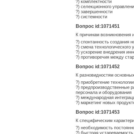
?) комплектности
?) селекционного управлен
?) завершенности
?) системности
Вопрос id:1071451
К причинам возникновения 
?) спонтанность создания 
?) смена технологического 
?) ускорение внедрения ин
?) противоречия между ста
Вопрос id:1071452
К разновидностям основных
?) приобретение технологии
?) предпроизводственные р
персонала и оборудования
?) международная интеграц
?) маркетинг новых продукт
Вопрос id:1071453
К специфическим характери
?) необходимость постоянн
?) быстрая устареваемость