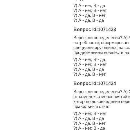
?) А - нет, В - да
?) А - нет, В - нет
?) А - да, В - нет
?) А - да, В - да
Вопрос id:1071423
Верны ли определения? А) 
потребности, сформированн
специализирующиеся на соз
продвижением новшеств на 
?) А - нет, В - да
?) А - нет, В - нет
?) А - да, В - да
?) А - да, В - нет
Вопрос id:1071424
Верны ли определения? А) 
от комплекса мероприятий 
которого нововведение пер
правильный ответ
?) А - нет, В - нет
?) А - да, В - да
?) А - да, В - нет
?) А - нет, В - да