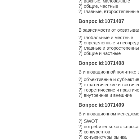
?) важные, маловажные
?) общие, частные
?) главные, второстепенные
Вопрос id:1071407
В зависимости от охватыва
?) глобальные и местные
?) определенные и неопре
?) главные и второстепенн
?) общие и частные
Вопрос id:1071408
В инновационной политике
?) объективные и субъекти
?) стратегические и тактиче
?) теоретические и практич
?) внутренние и внешние
Вопрос id:1071409
В инновационном менеджмен
?) SWOT
?) потребительского спроса
?) конкурентов
?) конъюнктуры рынка