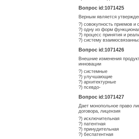
Вопрос id:1071425
Верным является утвержден
?) совокупность приемов и
?) одну из форм функциона
?) процесс принятия и реа
?) систему взаимосвязанны
Вопрос id:1071426
Внешние изменения продукто
инновации
?) системные
?) улучшающие
?) архитектурные
?) псевдо-
Вопрос id:1071427
Дает монопольное право ли
договора, лицензия
?) исключительная
?) патентная
?) принудительная
?) беспатентная