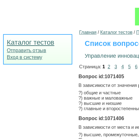
Главная
/
Каталог тестов
/
П
Каталог тестов
Список вопрос
Отправить отзыв
Управление инновац
Вход в систему
Страница:
1
2
3
4
5
6
Вопрос id:1071405
В зависимости от значения 
?) общие и частные
?) важные и маловажные
?) высшие и низшие
?) главные и второстепенн
Вопрос id:1071406
В зависимости от места и 
?) высшие, промежуточные,