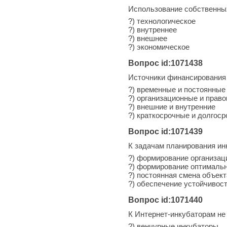
Использование собственных
?) технологическое
?) внутреннее
?) внешнее
?) экономическое
Вопрос id:1071438
Источники финансирования 
?) временные и постоянные
?) организационные и прав
?) внешние и внутренние
?) краткосрочные и долгос
Вопрос id:1071439
К задачам планирования ин
?) формирование организац
?) формирование оптимальн
?) постоянная смена объек
?) обеспечение устойчивос
Вопрос id:1071440
К Интернет-инкубаторам не
?) венчурные инкубаторы