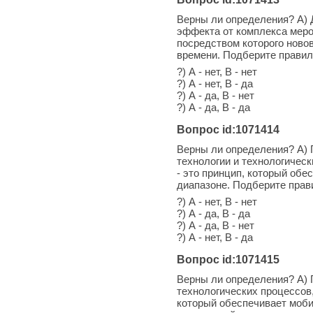
Верны ли определения? А) 
эффекта от комплекса меро
посредством которого ново
времени. Подберите правил
?) А - нет, В - нет
?) А - нет, В - да
?) А - да, В - нет
?) А - да, В - да
Вопрос id:1071414
Верны ли определения? А) 
технологии и технологичес
- это принцип, который обе
диапазоне. Подберите прав
?) А - нет, В - нет
?) А - да, В - да
?) А - да, В - нет
?) А - нет, В - да
Вопрос id:1071415
Верны ли определения? А) 
технологических процессов,
который обеспечивает моби