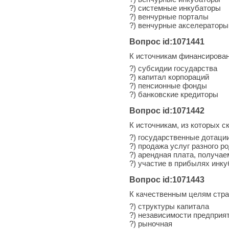
?) системные инкубаторы
?) венчурные порталы
?) венчурные акселераторы
Вопрос id:1071441
К источникам финансирован
?) субсидии государства
?) капитал корпораций
?) пенcионные фонды
?) банковские кредиторы
Вопрос id:1071442
К источникам, из которых с
?) государственные дотаци
?) продажа услуг разного р
?) арендная плата, получае
?) участие в прибылях инк
Вопрос id:1071443
К качественным целям стра
?) структуры капитала
?) независимости предприя
?) рыночная