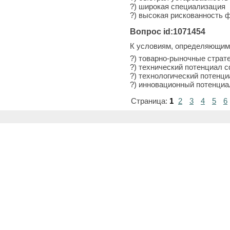
?) широкая специализация
?) высокая рискованность 
Вопрос id:1071454
К условиям, определяющим 
?) товарно-рыночные страт
?) технический потенциал 
?) технологический потенц
?) инновационный потенци
Страница:
1
2
3
4
5
6