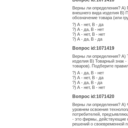
Верны ли определения? А) 
внешнего вида изделия В) 
обозначение товара (или г
?) А - нет, В - да
?) А - да, В - нет
?) А - нет, В - нет
?) А - да, В - да
Вопрос id:1071419
Верны ли определения? А) 
изделия В) Товарный знак -
товаров). Подберите прави
?) А - да, В - нет
?) А - нет, В - да
?) А - да, В - да
?) А - нет, В - нет
Вопрос id:1071420
Верны ли определения? А) 
уровнем освоения технолог
потребителей, предъявляю
- это фирмы, действующие 
решений о своевременной п