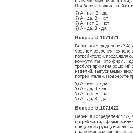
выпускаемых виолентами, а
Подберите правильный отв
?) А - нет, В - да
?) А - да, В - нет
?) А - нет, В - нет
?) А - да, В - да
Вопрос id:1071421
Верны ли определения? А) 
уровнем освоения технолог
потребителей, предъявляющ
коммутанты - это фирмы, д
требует принятия решений 
изделий, выпускаемых виол
потребителей. Подберите п
?) А - нет, В - да
?) А - да, В - нет
?) А - нет, В - нет
?) А - да, В - да
Вопрос id:1071422
Верны ли определения? А) 
потребности, сформированн
специализирующиеся на соз
продвижением новшеств на 