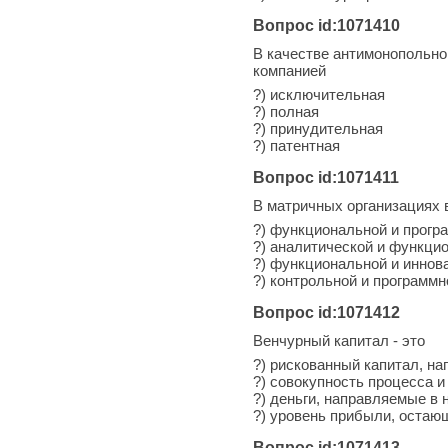
Вопрос id:1071410
В качестве антимонопольно
компанией
?) исключительная
?) полная
?) принудительная
?) патентная
Вопрос id:1071411
В матричных организациях 
?) функциональной и прогр
?) аналитической и функци
?) функциональной и иннов
?) контрольной и программн
Вопрос id:1071412
Венчурный капитал - это
?) рискованный капитал, н
?) совокупность процесса и
?) деньги, направляемые в
?) уровень прибыли, остаю
Вопрос id:1071413