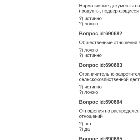
Нормативные документы по
продукты, подвергающиеся 
?) истинно
?) ложно
Вопрос id:690682
Общественные отношения в
?) ложно
?) истинно
Вопрос id:690683
Ограничительно-запретител
сельскохозяйственной дея
?) истинно
?) ложно
Вопрос id:690684
Отношения по распределен
отношений
?) нет
?) да
Вопрос id:690685