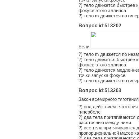
?) тело движется быстрее к
фокусе этого эллипса
?) тело m движется по гипе
Вопрос id:513202
Если
?) тело m движется по неза
?) тело движется быстрее к
фокусе этого эллипса
?) тело движется медленнее
точки запуска фокусе
?) тело m движется по гипе
Вопрос id:513203
Закон всемирного тяготен
?) под действием тяготения
гиперболе
?) два тела притягиваются 
расстоянию между ними
?) все тела притягиваются 
пропорциональной массе ка
?) два тела притягиваются 