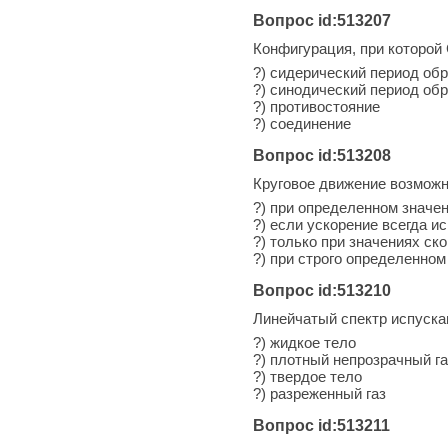
Вопрос id:513207
Конфигурация, при которой
?) сидерический период об
?) синодический период об
?) противостояние
?) соединение
Вопрос id:513208
Круговое движение возмож
?) при определенном значе
?) если ускорение всегда и
?) только при значениях с
?) при строго определенном
Вопрос id:513210
Линейчатый спектр испуска
?) жидкое тело
?) плотный непрозрачный га
?) твердое тело
?) разреженный газ
Вопрос id:513211