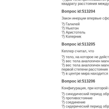
квадрату расстояния между
Вопрос id:513204
Закон инерции впервые сф
?) Галилей
?) Ньютон
?) Аристотель
?) Коперник
Вопрос id:513205
Кеплер считал, что
?) тело, на которое не дей
?) вес тела аналогичен ма
?) вес тела аналогичен ма
первой степени расстояния
?) в центре мира находится
Вопрос id:513206
Конфигурация, при которой 
?) синодический период об
?) противостояние
?) соединение
?) сидерический период об