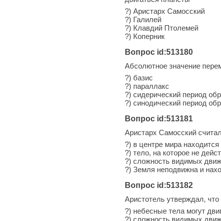
?) Аристарх Самосский
?) Галилей
?) Клавдий Птолемей
?) Коперник
Вопрос id:513180
Абсолютное значение перем
?) базис
?) параллакс
?) сидерический период об
?) синодический период об
Вопрос id:513181
Аристарх Самосский считал
?) в центре мира находится
?) тело, на которое не дей
?) сложность видимых движ
?) Земля неподвижна и нах
Вопрос id:513182
Аристотель утверждал, что
?) небесные тела могут дви
?) сложность видимых движ