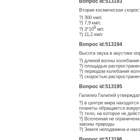
Вопрос id:513193
Вторая космическая скорос
?) 300 км/с
?) 7,9 км/с
8
?) 3*10
м/с
?) 11,2 км/с
Вопрос id:513194
Высота звука в акустике о
?) длиной волны колебания
?) площадью распростране
?) периодом колебания вол
?) скоростью распростране
Вопрос id:513195
Галилео Галилей утверждал
?) в центре мира находится
планеты обращается вокру
?) тело, на которое не дей
?) Вселенная не ограничена
законы природы
?) Земля неподвижна и нах
Вопрос id:513196