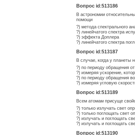
Вопрос id:513186
В астрономии относительные
помощи
?) метода спектрального ан
?) линейчатого спектра исп
?) эффекта Доплера
?) линейчатого спектра пог
Вопрос id:513187
В случае, когда у планеты 
?) по периоду обращения о
?) измеряя ускорение, кото
?) по периоду обращения в
?) измеряя угловую скорост
Вопрос id:513189
Всем атомам присуще свой
?) только излучать свет о
?) только поглощать свет 
?) излучать и поглощать св
?) излучать и поглощать св
Вопрос id:513190