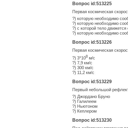
Вопрос id:513225
Первая космическая скорост
?) которую необходимо соо
?) которую необходимо соо
?) с которой тело движетс
?) которую необходимо соо
Вопрос id:513226
Первая космическая скорос
8
?) 3*10
м/с
?) 7,9 км/с
?) 300 км/с
?) 11,2 км/с
Вопрос id:513229
Первый небольшой рефлект
?) Джордано Бруно
?) Галилеем
?) Ньютоном
?) Кеплером
Вопрос id:513230