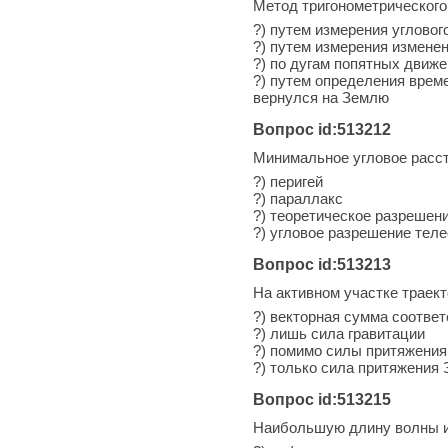
Метод тригонометрического
?) путем измерения углово
?) путем измерения измене
?) по дугам попятных движ
?) путем определения време
вернулся на Землю
Вопрос id:513212
Минимальное угловое расст
?) перигей
?) параллакс
?) теоретическое разрешен
?) угловое разрешение тел
Вопрос id:513213
На активном участке траек
?) векторная сумма соотве
?) лишь сила гравитации
?) помимо силы притяжения 
?) только сила притяжения 
Вопрос id:513215
Наибольшую длину волны 