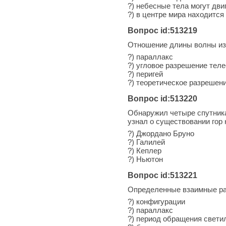
?) небесные тела могут дви
?) в центре мира находится
Вопрос id:513219
Отношение длины волны изл
?) параллакс
?) угловое разрешение тел
?) перигей
?) теоретическое разрешен
Вопрос id:513220
Обнаружил четыре спутник
узнал о существовании гор 
?) Джордано Бруно
?) Галилей
?) Кеплер
?) Ньютон
Вопрос id:513221
Определенные взаимные ра
?) конфигурации
?) параллакс
?) период обращения свети