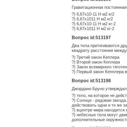
Гравитационная постоянная
?) 6,67х10-11 Н м2 кг2
?) 6,67х1011 Н м2 кг2
?) 6,67х10-11 Н м2 кг-2
?) 6,67х1011 Н м2 кг-2
Вопрос id:513197
Два тела притягиваются дру
квадрату расстояния между 
?) Третий закон Кеплера
?) Второй закон Кеплера
?) Закон всемирного тяготе
?) Первый закон Кепплера 
Вопрос id:513198
Джордано Бруно утверждал,
?) тело, на которое не дей
?) Солнце - рядовая звезда
действовать одни и те же 
?) вцентре мира находится 
?) небесные тела могут дв
дополнительные окружност