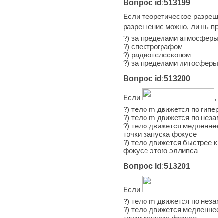
Вопрос id:513199
Если теоретическое разреш
разрешение можно, лишь п
?) за пределами атмосфер
?) спектрографом
?) радиотелескопом
?) за пределами литосферы
Вопрос id:513200
Если
,
?) тело m движется по гипе
?) тело m движется по неза
?) тело движется медленнее
точки запуска фокусе
?) тело движется быстрее к
фокусе этого эллипса
Вопрос id:513201
Если
?) тело m движется по неза
?) тело движется медленнее
точки запуска фокусе