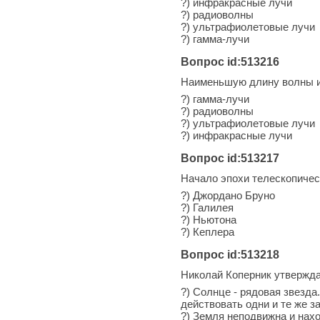
?) инфракрасные лучи
?) радиоволны
?) ультрафиолетовые лучи
?) гамма-лучи
Вопрос id:513216
Наименьшую длину волны 
?) гамма-лучи
?) радиоволны
?) ультрафиолетовые лучи
?) инфракрасные лучи
Вопрос id:513217
Начало эпохи телескопиче
?) Джордано Бруно
?) Галилея
?) Ньютона
?) Кеплера
Вопрос id:513218
Николай Коперник утвержда
?) Солнце - рядовая звезда
действовать одни и те же 
?) Земля неподвижна и нах