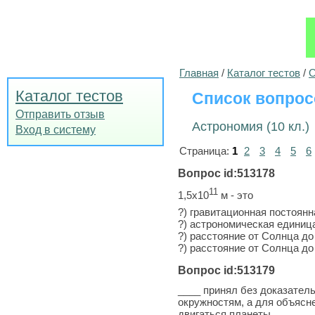
Главная
/
Каталог тестов
/
О
Каталог тестов
Список вопрос
Отправить отзыв
Астрономия (10 кл.)
Вход в систему
Страница:
1
2
3
4
5
6
Вопрос id:513178
11
1,5х10
м - это
?) гравитационная постоянн
?) астрономическая единиц
?) расстояние от Солнца д
?) расстояние от Солнца д
Вопрос id:513179
____ принял без доказатель
окружностям, а для объясн
двигаться планеты