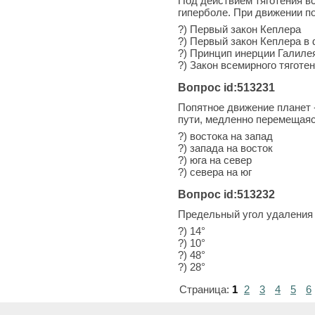
Под действием тяготения вс
гиперболе. При движении по
?) Первый закон Кеплера
?) Первый закон Кеплера в
?) Принцип инерции Галиле
?) Закон всемирного тяготе
Вопрос id:513231
Попятное движение планет 
пути, медленно перемещаяс
?) востока на запад
?) запада на восток
?) юга на север
?) севера на юг
Вопрос id:513232
Предельный угол удаления
?) 14°
?) 10°
?) 48°
?) 28°
Страница:
1
2
3
4
5
6