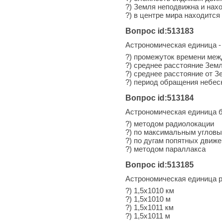
?) Земля неподвижна и нах
?) в центре мира находится
Вопрос id:513183
Астрономическая единица -
?) промежуток времени ме
?) среднее расстояние Зем
?) среднее расстояние от 
?) период обращения небесн
Вопрос id:513184
Астрономическая единица 
?) методом радиолокации
?) по максимальным угловы
?) по дугам попятных движе
?) методом параллакса
Вопрос id:513185
Астрономическая единица 
?) 1,5х1010 км
?) 1,5х1010 м
?) 1,5х1011 км
?) 1,5х1011 м