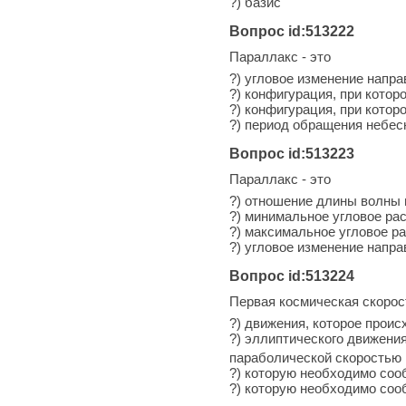
?) базис
Вопрос id:513222
Параллакс - это
?) угловое изменение напр
?) конфигурация, при кото
?) конфигурация, при кото
?) период обращения небесн
Вопрос id:513223
Параллакс - это
?) отношение длины волны 
?) минимальное угловое ра
?) максимальное угловое р
?) угловое изменение напр
Вопрос id:513224
Первая космическая скорост
?) движения, которое прои
?) эллиптического движения
параболической скоростью
?) которую необходимо соо
?) которую необходимо соо