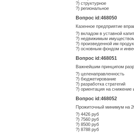
?) структурное
?) региональное
Вопрос id:468050
Казенное предприятие впра
?) вкладом в уставной кап
?) недвижимым имуществом
?) произведенной им проду
?) основным фондом и инв
Вопрос id:468051
Важнейшим принципом разра
?) целенаправленность
?) бюджетирование
?) разработка стратегий
?) ориентация на снижение
Вопрос id:468052
Прожиточный минимум на 20
?) 4426 руб
?) 7560 руб
?) 8500 руб
?) 8788 руб