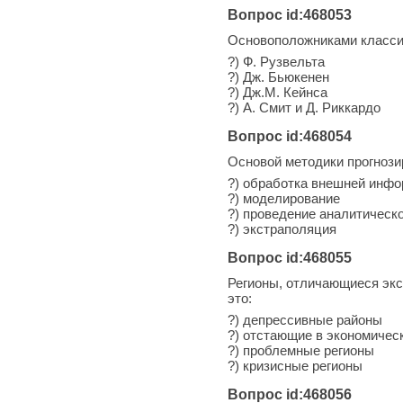
Вопрос id:468053
Основоположниками классич
?) Ф. Рузвельта
?) Дж. Бьюкенен
?) Дж.М. Кейнса
?) А. Смит и Д. Риккардо
Вопрос id:468054
Основой методики прогнози
?) обработка внешней инф
?) моделирование
?) проведение аналитическ
?) экстраполяция
Вопрос id:468055
Регионы, отличающиеся экс
это:
?) депрессивные районы
?) отстающие в экономичес
?) проблемные регионы
?) кризисные регионы
Вопрос id:468056