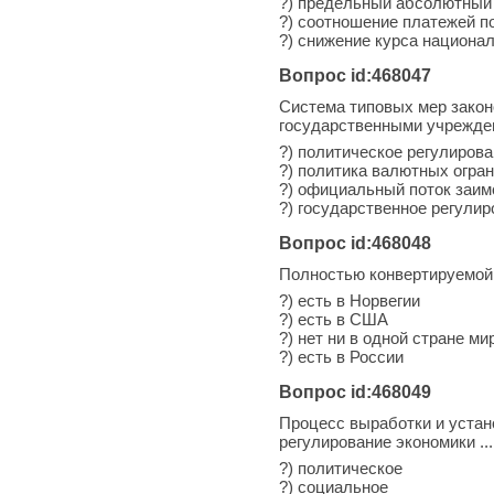
?) предельный абсолютный
?) соотношение платежей п
?) снижение курса национа
Вопрос id:468047
Система типовых мер закон
государственными учрежден
?) политическое регулиров
?) политика валютных огра
?) официальный поток заим
?) государственное регули
Вопрос id:468048
Полностью конвертируемой
?) есть в Норвегии
?) есть в США
?) нет ни в одной стране ми
?) есть в России
Вопрос id:468049
Процесс выработки и устан
регулирование экономики ...
?) политическое
?) социальное