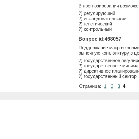
В прогнозировании возможе
?) регулирующий
?) исследовательский
?) генетический
?) контрольный
Вопрос id:468057
Поддержание макроэкономич
рыночную конъюнктуру в ц
?) государственное регули
?) государственные миним
?) директивное планирован
?) государственный сектор
Страница:
1
2
3
4