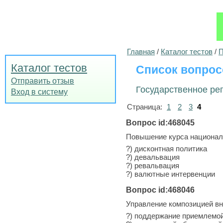
Главная
/
Каталог тестов
/
П
Каталог тестов
Список вопрос
Отправить отзыв
Государственное ре
Вход в систему
Страница:
1
2
3
4
Вопрос id:468045
Повышение курса национал
?) дисконтная политика
?) девальвация
?) ревальвация
?) валютные интервенции
Вопрос id:468046
Управление композицией вн
?) поддержание приемлемо