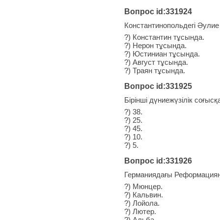
Вопрос id:331924
Константинопольдегі Әули
?) Константин тұсында.
?) Нерон тұсында.
?) Юстиниан тұсында.
?) Август тұсында.
?) Траян тұсында.
Вопрос id:331925
Бірінші дүниежүзілік соғысқ
?) 38.
?) 25.
?) 45.
?) 10.
?) 5.
Вопрос id:331926
Германиядағы Реформацияны
?) Мюнцер.
?) Кальвин.
?) Лойола.
?) Лютер.
?) Альба.