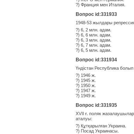
?) Франция мен Италия.
Вопрос id:331933
1948-53 жылдары репресси
?) 6, 2 млн. адам.
?) 6, 6 млн. адам.
?) 6, 3 млн. адам.
?) 6, 7 млн. адам.
?) 6, 5 млн. адам.
Вопрос id:331934
Үндістан Республика болып
?) 1946 ж.
?) 1945 ж.
?) 1950 ж.
?) 1947 ж.
?) 1949 ж.
Вопрос id:331935
XVII ғ. поляк жазалаушыла
аталуы:
?) Құтқарылған Украина.
?) Посад Украинасы.