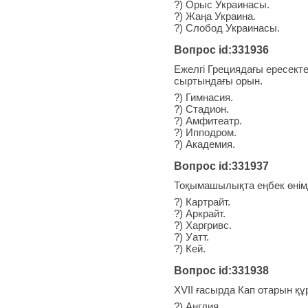
?) Орыс Украинасы.
?) Жаңа Украина.
?) Слобод Украинасы.
Вопрос id:331936
Ежелгі Грециядағы ересект
сыртындағы орын.
?) Гимнасия.
?) Стадион.
?) Амфитеатр.
?) Ипподром.
?) Академия.
Вопрос id:331937
Тоқымашылықта еңбек өнімд
?) Картрайт.
?) Аркрайт.
?) Харгривс.
?) Уатт.
?) Кей.
Вопрос id:331938
XVІІ ғасырда Кап отарын құ
?) Англия.