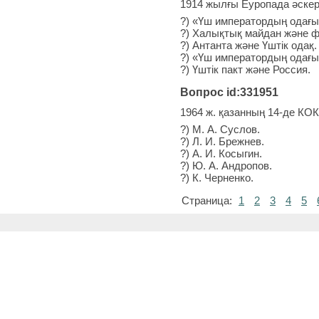
1914 жылғы Еуропада әскер
?) «Үш императордың одағы
?) Халықтық майдан және 
?) Антанта және Үштік одақ.
?) «Үш императордың одағы»
?) Үштік пакт және Россия.
Вопрос id:331951
1964 ж. қазанның 14-де КО
?) М. А. Суслов.
?) Л. И. Брежнев.
?) А. И. Косыгин.
?) Ю. А. Андропов.
?) К. Черненко.
Страница:
1
2
3
4
5