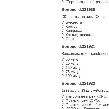
?) “Төрт салт атты“ гравюра
Вопрос id:331930
XIX ғасырдың аяғы ХХ ғасы
?) Бундестаг.
?) Кортес.
?) Конгресс.
?) Ұлттық жиналыс.
?) Сенат.
Вопрос id:331931
Версальда өткен конференци
?) 50 мың.
?) 20 мың.
?) 150 мың.
?) 75 мың.
?) 100 мың.
Вопрос id:331932
1939 жылы 28 қыркүйекте д
?) Ұлыбритания мен КСРО.
?) Франция мен КСРО.
?) Франция мен Ұлыбритани
?) КСРО мен Германия.