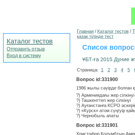
Главная
/
Каталог тестов
/
Т
қазақ тілінде тест
Каталог тестов
Список вопрос
Отправить отзыв
Вход в систему
ҰБТ-ға 2015 Дүние ж
Страница:
1
2
3
4
5
Вопрос id:331900
1986 жылы сәуірде болған қ
?) Армениядағы жер сілкінуі
?) Ташкенттегі жер сілкінуі
?) Ауғанстанға КСРО әскерін
?) «Курск» атом сүңгуір қа
?) Чернобыль апаты
Вопрос id:331901
Христофор Колумбтың Аме