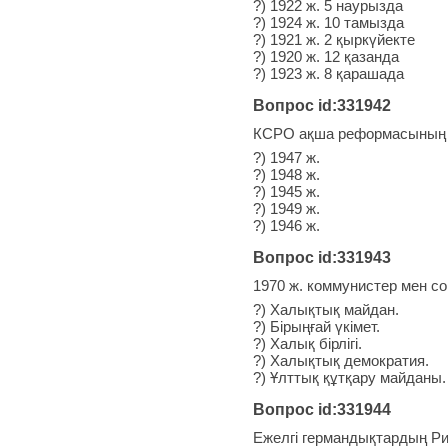
?) 1922 ж. 5 наурызда
?) 1924 ж. 10 тамызда
?) 1921 ж. 2 қыркүйекте
?) 1920 ж. 12 қазанда
?) 1923 ж. 8 қарашада
Вопрос id:331942
КСРО ақша реформасының жү
?) 1947 ж.
?) 1948 ж.
?) 1945 ж.
?) 1949 ж.
?) 1946 ж.
Вопрос id:331943
1970 ж. коммунистер мен со
?) Халықтық майдан.
?) Бірыңғай үкімет.
?) Халық бірлігі.
?) Халықтық демократия.
?) Ұлттық құтқару майданы.
Вопрос id:331944
Ежелгі германдықтардың Ри