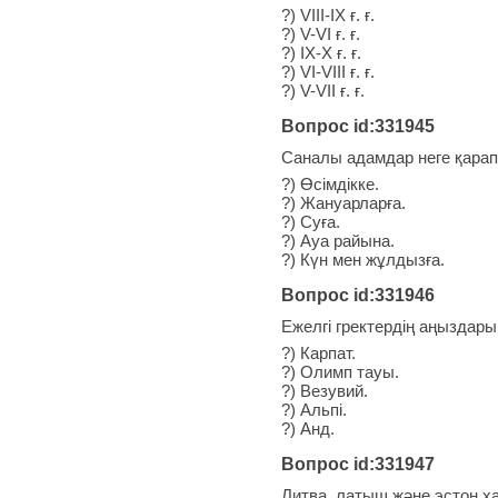
?) VІІІ-ІX ғ. ғ.
?) V-VІ ғ. ғ.
?) ІX-X ғ. ғ.
?) VІ-VІІІ ғ. ғ.
?) V-VІІ ғ. ғ.
Вопрос id:331945
Саналы адамдар неге қарап 
?) Өсімдікке.
?) Жануарларға.
?) Суға.
?) Ауа райына.
?) Күн мен жұлдызға.
Вопрос id:331946
Ежелгі гректердің аңыздар
?) Карпат.
?) Олимп тауы.
?) Везувий.
?) Альпі.
?) Анд.
Вопрос id:331947
Литва, латыш және эстон ха