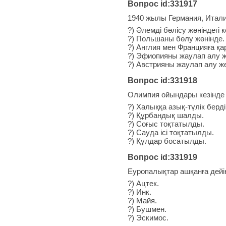
Вопрос id:331917
1940 жылы Германия, Италия
?) Әлемді бөлісу жөніндегі к
?) Польшаны бөлу жөнінде.
?) Англия мен Францияға қа
?) Эфиопияны жаулап алу ж
?) Австрияны жаулап алу жө
Вопрос id:331918
Олимпия ойындары кезінде 
?) Халыққа азық-түлік берді
?) Құрбандық шалды.
?) Соғыс тоқтатылды.
?) Сауда ісі тоқтатылды.
?) Құлдар босатылды.
Вопрос id:331919
Еуропалықтар ашқанға дейі
?) Ацтек.
?) Инк.
?) Майя.
?) Бушмен.
?) Эскимос.