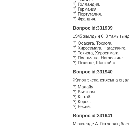
?) Голландия.
?) Германия.
?) Португалия.
?) Франция.
Вопрос id:331939
1945 жылдың 6, 9 тамызын
?) Осакаға, Токиоға.
?) Хиросимаға, Нагасакиге.
?) Токиоға, Хиросимаға.
?) Пхеньянға, Нагасакиге.
?) Пекинге, Шанхайға.
Вопрос id:331940
Жапон экспансиясына ең ал
?) Малайя.
?) Вьетнам.
?) Қытай.
?) Корея.
?) Ресей.
Вопрос id:331941
Мюнхенде А. Гитлердің бас