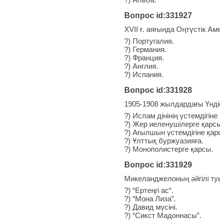
Вопрос id:331927
XVІІ ғ. аяғында Оңтүстік А
?) Португалия.
?) Германия.
?) Франция.
?) Англия.
?) Испания.
Вопрос id:331928
1905-1908 жылдардағы Үнд
?) Ислам дінінің үстемдігіне
?) Жер иеленушілерге қарс
?) Ағылшын үстемдігіне қар
?) Ұлттық буржуазияға.
?) Монополистерге қарсы.
Вопрос id:331929
Микеланджелоның әйгілі т
?) “Ертеңгі ас“.
?) “Мона Лиза”.
?) Давид мүсіні.
?) “Сикст Мадоннасы”.