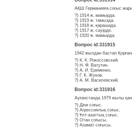
АҚШ Германияға соғыс жар
?) 1914 ж. мамырда.
?) 1919 ж. тамызда.
?) 1918 ж. қарашада.
?) 1917 ж. сәуірде.
?) 1920 ж. мамырда.
Вопрос id:331915
1942 жылдан бастап Қорға
?) К. К. Рокоссовский.
?) Н. Ф. Ватутин.
?) А. И. Еременко.
?) Г. К. Жуков.
?) А. М. Василевский.
Вопрос id:331916
Ауғанстанда 1979 жылы қа
?) Діни соғыс.
?) Агрессиялық соғыс.
?) Ұлт-азаттық соғыс.
?) Отан соғысы.
?) Азамат соғысы.