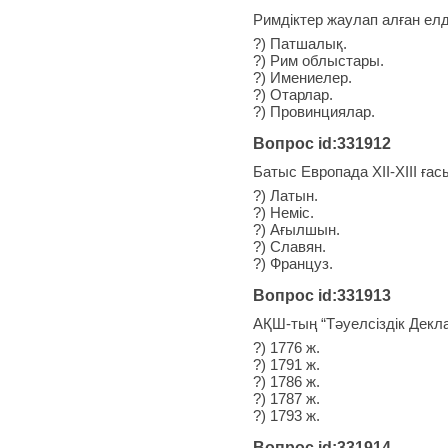
Римдіктер жаулап алған ел
?) Патшалық.
?) Рим облыстары.
?) Имениелер.
?) Отарлар.
?) Провинциялар.
Вопрос id:331912
Батыс Европада XII-XIII ғас
?) Латын.
?) Неміс.
?) Ағылшын.
?) Славян.
?) Француз.
Вопрос id:331913
АҚШ-тың “Тәуелсіздік Дек
?) 1776 ж.
?) 1791 ж.
?) 1786 ж.
?) 1787 ж.
?) 1793 ж.
Вопрос id:331914