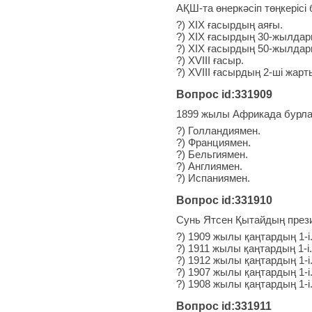
АҚШ-та өнеркәсіп төңкерісі 
?) XIX ғасырдың аяғы.
?) XIX ғасырдың 30-жылдар
?) XIX ғасырдың 50-жылдар
?) XVIII ғасыр.
?) XVIII ғасырдың 2-ші жар
Вопрос id:331909
1899 жылы Африкада бурла
?) Голландиямен.
?) Франциямен.
?) Бельгиямен.
?) Англиямен.
?) Испаниямен.
Вопрос id:331910
Сунь Ятсен Қытайдың президе
?) 1909 жылы қаңтардың 1-і
?) 1911 жылы қаңтардың 1-і.
?) 1912 жылы қаңтардың 1-і
?) 1907 жылы қаңтардың 1-і
?) 1908 жылы қаңтардың 1-і
Вопрос id:331911