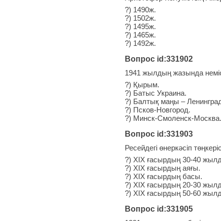
?) 1490ж.
?) 1502ж.
?) 1495ж.
?) 1465ж.
?) 1492ж.
Вопрос id:331902
1941 жылдың жазында немі
?) Қырым.
?) Батыс Украина.
?) Балтық маңы – Ленинград
?) Псков-Новгород.
?) Минск-Смоленск-Москва
Вопрос id:331903
Ресейдегі өнеркәсіп төңкер
?) XIX ғасырдың 30-40 жыл
?) XIX ғасырдың аяғы.
?) XIX ғасырдың басы.
?) XIX ғасырдың 20-30 жыл
?) XIX ғасырдың 50-60 жыл
Вопрос id:331905