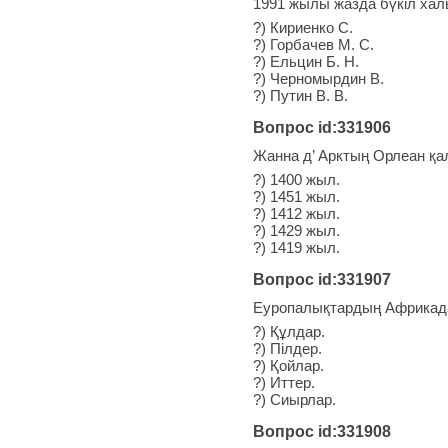
1991 жылы жазда бүкіл халы
?) Кириенко С.
?) Горбачев М. С.
?) Ельцин Б. Н.
?) Черномырдин В.
?) Путин В. В.
Вопрос id:331906
Жанна д’ Арктың Орлеан қ
?) 1400 жыл.
?) 1451 жыл.
?) 1412 жыл.
?) 1429 жыл.
?) 1419 жыл.
Вопрос id:331907
Еуропалықтардың Африкада
?) Құлдар.
?) Пілдер.
?) Қойлар.
?) Иттер.
?) Сиырлар.
Вопрос id:331908