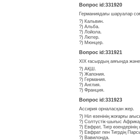
Вопрос id:331920
Германиядағы шаруалар соғ
?) Кальвин.
?) Альба.
?) Лойола.
?) Лютер.
?) Мюнцер.
Вопрос id:331921
XIX ғасырдың аяғында және 
?) АҚШ.
?) Жапония.
?) Германия.
?) Англия.
?) Франция.
Вопрос id:331923
Ассирия орналасқан жер.
?) Ніл өзенінің жоғарғы ағы
?) Солтүстік-шығыс Африка
?) Евфрат, Тигр өзендерінің
?) Евфрат пен Тигрдің Парс
?) Вавилонда.