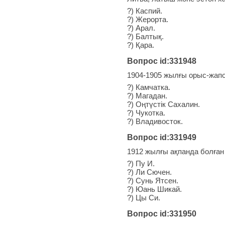
?) Каспий.
?) Жерорта.
?) Арал.
?) Балтық.
?) Қара.
Вопрос id:331948
1904-1905 жылғы орыс-жапо
?) Камчатка.
?) Магадан.
?) Оңтүстік Сахалин.
?) Чукотка.
?) Владивосток.
Вопрос id:331949
1912 жылғы ақпанда болған
?) Пу И.
?) Ли Сючен.
?) Сунь Ятсен.
?) Юань Шикай.
?) Цы Си.
Вопрос id:331950