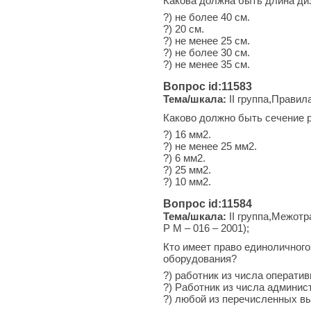
Какова должна быть длина ди
?) не более 40 см.
?) 20 см.
?) не менее 25 см.
?) не более 30 см.
?) не менее 35 см.
Вопрос id:11583
Тема/шкала:
II группа,Правил
Каково должно быть сечение 
?) 16 мм2.
?) не менее 25 мм2.
?) 6 мм2.
?) 25 мм2.
?) 10 мм2.
Вопрос id:11584
Тема/шкала:
II группа,Межотр
Р М – 016 – 2001);
Кто имеет право единоличного
оборудования?
?) работник из числа оператив
?) Работник из числа админис
?) любой из перечисленных в