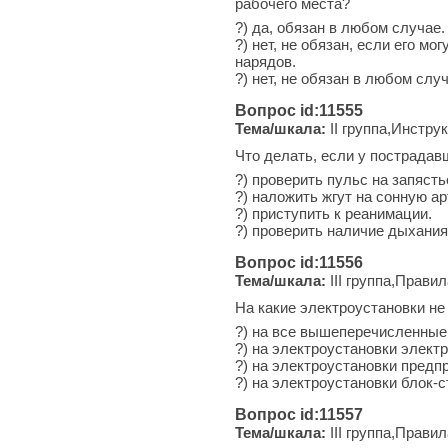
рабочего места?
?) да, обязан в любом случае.
?) нет, не обязан, если его 
нарядов.
?) нет, не обязан в любом случ
Вопрос id:11555
Тема/шкала:
II группа,Инстру
Что делать, если у пострадавш
?) проверить пульс на запясть
?) наложить жгут на сонную а
?) приступить к реанимации.
?) проверить наличие дыхания
Вопрос id:11556
Тема/шкала:
III группа,Прави
На какие электроустановки не
?) на все вышеперечисленные
?) на электроустановки элект
?) на электроустановки предп
?) на электроустановки блок-с
Вопрос id:11557
Тема/шкала:
III группа,Прави