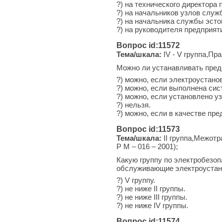
?) на технического директора 
?) на начальников узлов служ
?) на начальника службы эсто
?) на руководителя предприят
Вопрос id:11572
Тема/шкала:
IV - V группа,Пр
Можно ли устанавливать пред
?) можно, если электроустано
?) можно, если выполнена сис
?) можно, если установлено уз
?) нельзя.
?) можно, если в качестве пр
Вопрос id:11573
Тема/шкала:
II группа,Межотр
Р М – 016 – 2001);
Какую группу по электробезоп
обслуживающие электроустан
?) V группу.
?) не ниже II группы.
?) не ниже III группы.
?) не ниже IV группы.
Вопрос id:11574