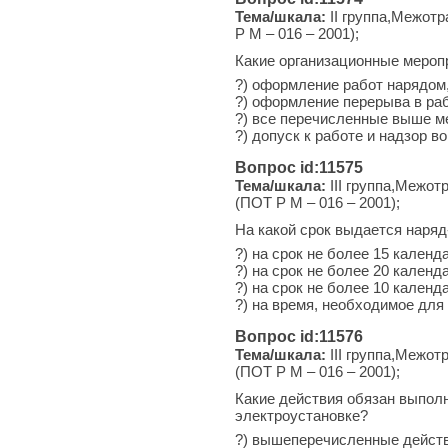
Тема/шкала:
II группа,Межотр
Р М – 016 – 2001);
Какие организационные мероп
?) оформление работ нарядом
?) оформление перерыва в раб
?) все перечисленные выше м
?) допуск к работе и надзор в
Вопрос id:11575
Тема/шкала:
III группа,Межот
(ПОТ Р М – 016 – 2001);
На какой срок выдается наряд
?) на срок не более 15 календ
?) на срок не более 20 календ
?) на срок не более 10 календ
?) на время, необходимое для
Вопрос id:11576
Тема/шкала:
III группа,Межот
(ПОТ Р М – 016 – 2001);
Какие действия обязан выполн
электроустановке?
?) вышеперечисленные действ