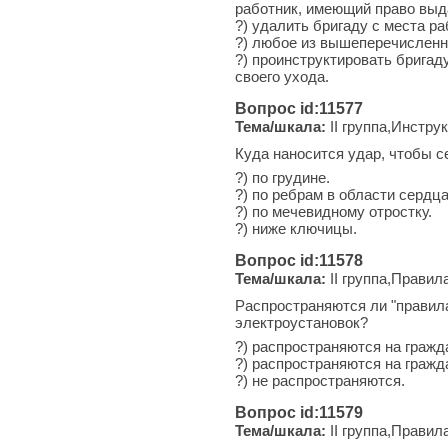
работник, имеющий право выд
?) удалить бригаду с места р
?) любое из вышеперечисленн
?) проинструктировать бригад
своего ухода.
Вопрос id:11577
Тема/шкала:
II группа,Инстру
Куда наносится удар, чтобы 
?) по грудине.
?) по ребрам в области сердца
?) по мечевидному отростку.
?) ниже ключицы.
Вопрос id:11578
Тема/шкала:
II группа,Правил
Распространяются ли "правила
электроустановок?
?) распространяются на гражд
?) распространяются на граж
?) не распространяются.
Вопрос id:11579
Тема/шкала:
II группа,Правил