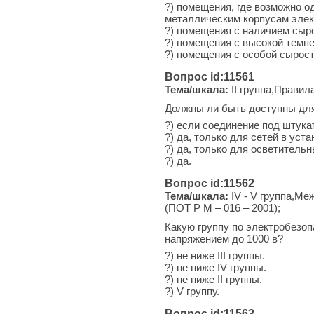
?) помещения, где возможно о
металлическим корпусам элект
?) помещения с наличием сыр
?) помещения с высокой темп
?) помещения с особой сырос
Вопрос id:11561
Тема/шкала:
II группа,Правил
Должны ли быть доступны для
?) если соединение под штукат
?) да, только для сетей в уст
?) да, только для осветительн
?) да.
Вопрос id:11562
Тема/шкала:
IV - V группа,Ме
(ПОТ Р М – 016 – 2001);
Какую группу по электробезоп
напряжением до 1000 в?
?) не ниже III группы.
?) не ниже IV группы.
?) не ниже II группы.
?) V группу.
Вопрос id:11563