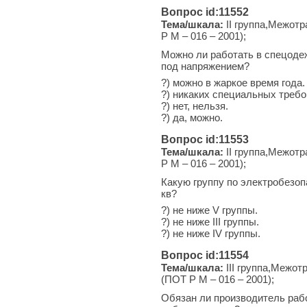
Вопрос id:11552
Тема/шкала:
II группа,Межотр
Р М – 016 – 2001);
Можно ли работать в спецодеж
под напряжением?
?) можно в жаркое время года.
?) никаких специальных требо
?) нет, нельзя.
?) да, можно.
Вопрос id:11553
Тема/шкала:
II группа,Межотр
Р М – 016 – 2001);
Какую группу по электробезо
кв?
?) не ниже V группы.
?) не ниже III группы.
?) не ниже IV группы.
Вопрос id:11554
Тема/шкала:
III группа,Межот
(ПОТ Р М – 016 – 2001);
Обязан ли производитель раб