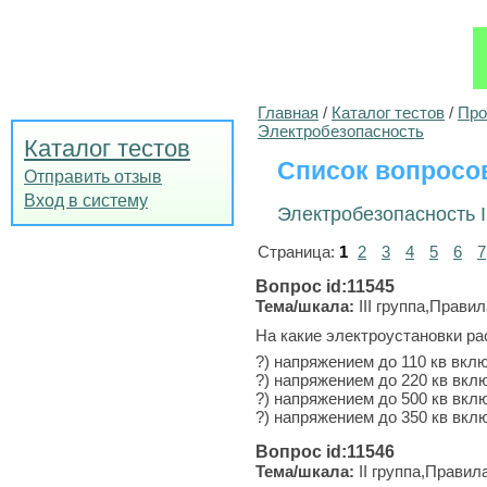
Главная
/
Каталог тестов
/
Про
Электробезопасность
Каталог тестов
Список вопросо
Отправить отзыв
Вход в систему
Электробезопасность II
Страница:
1
2
3
4
5
6
7
Вопрос id:11545
Тема/шкала:
III группа,Прави
На какие электроустановки ра
?) напряжением до 110 кв вкл
?) напряжением до 220 кв вкл
?) напряжением до 500 кв вкл
?) напряжением до 350 кв вкл
Вопрос id:11546
Тема/шкала:
II группа,Правил