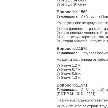
?) от 2 до 14 смен.
?) от 5 до 10 смен.
Вопрос id:11569
Тема/шкала:
IV - V группа,Пр
Какое условие не допускает 
?) коэффициенты трансформа
?) соотношение мощностей тра
?) напряжения короткого замы
?) каждая обмотка нагружена 
Вопрос id:11570
Тема/шкала:
III группа,Прави
На каком расстоянии от кабе
?) ближе 1,2 м.
?) ближе 0,7 м.
?) ближе 0,5 м.
?) ближе 1,0 м.
Вопрос id:11571
Тема/шкала:
IV - V группа,Ме
(ПОТ Р М – 016 – 2001);
На кого возлагается ответств
?) на инженера по охране труд