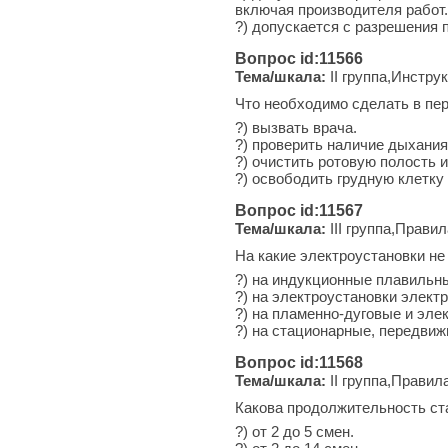
включая производителя работ.
?) допускается с разрешения 
Вопрос id:11566
Тема/шкала:
II группа,Инстру
Что необходимо сделать в пе
?) вызвать врача.
?) проверить наличие дыхания
?) очистить ротовую полость и
?) освободить грудную клетку 
Вопрос id:11567
Тема/шкала:
III группа,Прави
На какие электроустановки не
?) на индукционные плавильны
?) на электроустановки элект
?) на пламенно-дуговые и эле
?) на стационарные, передви
Вопрос id:11568
Тема/шкала:
II группа,Правил
Какова продолжительность ст
?) от 2 до 5 смен.