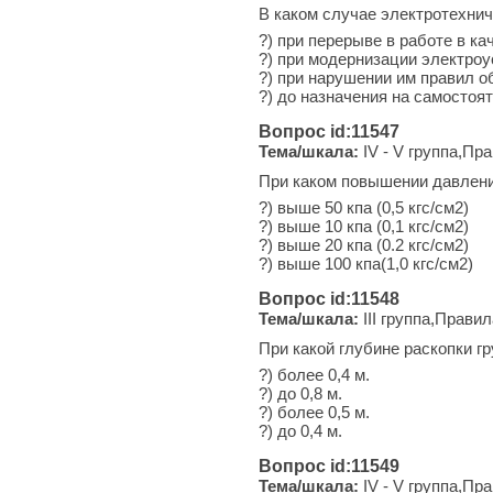
В каком случае электротехнич
?) при перерыве в работе в к
?) при модернизации электроу
?) при нарушении им правил 
?) до назначения на самостоя
Вопрос id:11547
Тема/шкала:
IV - V группа,Пр
При каком повышении давлени
?) выше 50 кпа (0,5 кгс/см2)
?) выше 10 кпа (0,1 кгс/см2)
?) выше 20 кпа (0.2 кгс/см2)
?) выше 100 кпа(1,0 кгс/см2)
Вопрос id:11548
Тема/шкала:
III группа,Прави
При какой глубине раскопки г
?) более 0,4 м.
?) до 0,8 м.
?) более 0,5 м.
?) до 0,4 м.
Вопрос id:11549
Тема/шкала:
IV - V группа,Пр