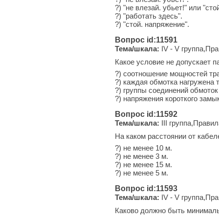
?) "не влезай. убьет!" или "сто
?) "работать здесь".
?) "стой. напряжение".
Вопрос id:11591
Тема/шкала:
IV - V группа,Пр
Какое условие не допускает 
?) соотношение мощностей тр
?) каждая обмотка нагружена 
?) группы соединений обмоток
?) напряжения короткого замы
Вопрос id:11592
Тема/шкала:
III группа,Прави
На каком расстоянии от кабе
?) не менее 10 м.
?) не менее 3 м.
?) не менее 15 м.
?) не менее 5 м.
Вопрос id:11593
Тема/шкала:
IV - V группа,Пр
Каково должно быть минималь