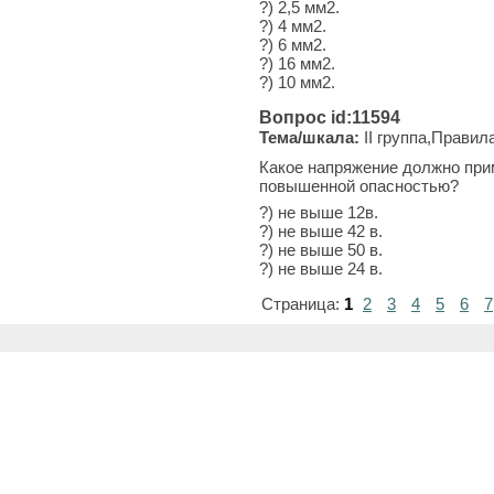
?) 2,5 мм2.
?) 4 мм2.
?) 6 мм2.
?) 16 мм2.
?) 10 мм2.
Вопрос id:11594
Тема/шкала:
II группа,Правил
Какое напряжение должно при
повышенной опасностью?
?) не выше 12в.
?) не выше 42 в.
?) не выше 50 в.
?) не выше 24 в.
Страница:
1
2
3
4
5
6
7