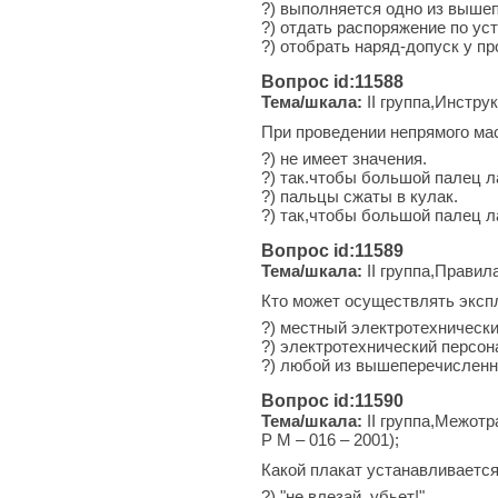
?) выполняется одно из выше
?) отдать распоряжение по у
?) отобрать наряд-допуск у п
Вопрос id:11588
Тема/шкала:
II группа,Инстру
При проведении непрямого мас
?) не имеет значения.
?) так.чтобы большой палец л
?) пальцы сжаты в кулак.
?) так,чтобы большой палец л
Вопрос id:11589
Тема/шкала:
II группа,Правил
Кто может осуществлять эксп
?) местный электротехнически
?) электротехнический персон
?) любой из вышеперечисленн
Вопрос id:11590
Тема/шкала:
II группа,Межотр
Р М – 016 – 2001);
Какой плакат устанавливается
?) "не влезай. убьет!".