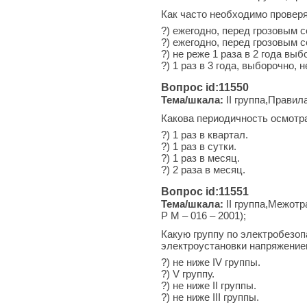
Как часто необходимо провер
?) ежегодно, перед грозовым 
?) ежегодно, перед грозовым 
?) не реже 1 раза в 2 года вы
?) 1 раз в 3 года, выборочно,
Вопрос id:11550
Тема/шкала:
II группа,Правил
Какова периодичность осмотр
?) 1 раз в квартал.
?) 1 раз в сутки.
?) 1 раз в месяц.
?) 2 раза в месяц.
Вопрос id:11551
Тема/шкала:
II группа,Межотр
Р М – 016 – 2001);
Какую группу по электробезо
электроустановки напряжение
?) не ниже IV группы.
?) V группу.
?) не ниже II группы.
?) не ниже III группы.