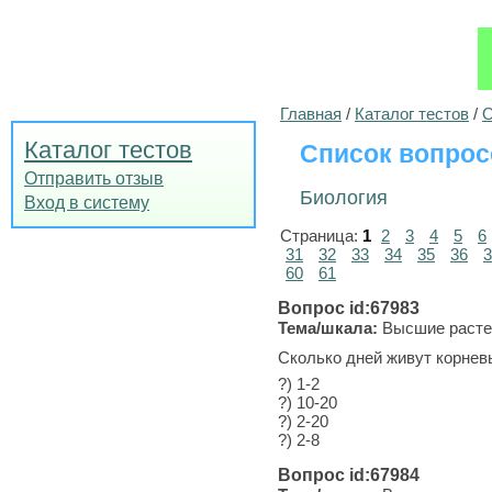
Главная
/
Каталог тестов
/
О
Каталог тестов
Список вопрос
Отправить отзыв
Биология
Вход в систему
Страница:
1
2
3
4
5
6
31
32
33
34
35
36
3
60
61
Вопрос id:67983
Тема/шкала:
Высшие расте
Сколько дней живут корнев
?) 1-2
?) 10-20
?) 2-20
?) 2-8
Вопрос id:67984