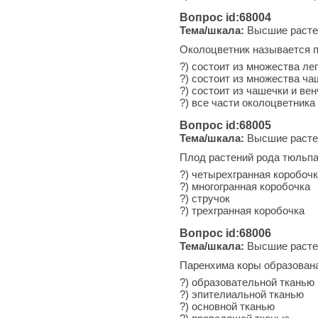
Вопрос id:68004
Тема/шкала:
Высшие расте
Околоцветник называется пр
?) состоит из множества ле
?) состоит из множества ча
?) состоит из чашечки и ве
?) все части околоцветника
Вопрос id:68005
Тема/шкала:
Высшие расте
Плод растений рода тюльпан 
?) четырехгранная коробоч
?) многогранная коробочка
?) стручок
?) трехгранная коробочка
Вопрос id:68006
Тема/шкала:
Высшие расте
Паренхима коры образована 
?) образовательной тканью
?) эпителиальной тканью
?) основной тканью