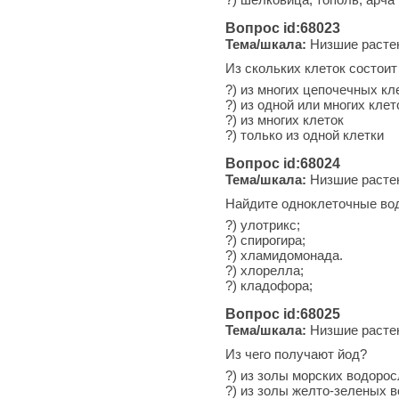
Вопрос id:68023
Тема/шкала:
Низшие расте
Из скольких клеток состоит
?) из многих цепочечных кл
?) из одной или многих клет
?) из многих клеток
?) только из одной клетки
Вопрос id:68024
Тема/шкала:
Низшие расте
Найдите одноклеточные во
?) улотрикс;
?) спирогира;
?) хламидомонада.
?) хлорелла;
?) кладофора;
Вопрос id:68025
Тема/шкала:
Низшие расте
Из чего получают йод?
?) из золы морских водоро
?) из золы желто-зеленых 