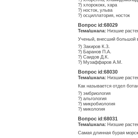
?) хлорококк, хара
?) носток, ульва
?) осциллатория, носток
Вопрос id:68029
Тема/шкала:
Низшие расте
Ученый, внесший большой вк
?) Закиров К.З.
?) Баранов П.А.
?) Саидов Д.К.
?) Музаффаров А.М.
Вопрос id:68030
Тема/шкала:
Низшие расте
Как называется отдел бота
?) эмбриология
?) альгология
?) микробиология
?) микология
Вопрос id:68031
Тема/шкала:
Низшие расте
Самая длинная бурая морск