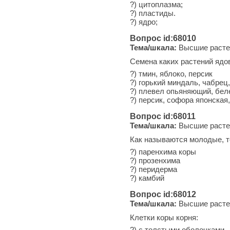
?) цитоплазма;
?) пластиды.
?) ядро;
Вопрос id:68010
Тема/шкала:
Высшие расте
Семена каких растений ядо
?) тмин, яблоко, персик
?) горький миндаль, чабрец
?) плевел опьяняющий, бел
?) персик, софора японская
Вопрос id:68011
Тема/шкала:
Высшие расте
Как называются молодые, т
?) паренхима коры
?) прозенхима
?) перидерма
?) камбий
Вопрос id:68012
Тема/шкала:
Высшие расте
Клетки коры корня:
?) с толстыми оболочками.