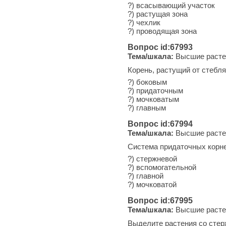
?) всасывающий участок
?) растущая зона
?) чехлик
?) проводящая зона
Вопрос id:67993
Тема/шкала:
Высшие расте
Корень, растущий от стебля,
?) боковым
?) придаточным
?) мочковатым
?) главным
Вопрос id:67994
Тема/шкала:
Высшие расте
Система придаточных корней
?) стержневой
?) вспомогательной
?) главной
?) мочковатой
Вопрос id:67995
Тема/шкала:
Высшие расте
Выделите растения со сте