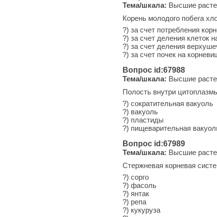
Тема/шкала:
Высшие расте
Корень молодого побега хло
?) за счет потребления ко
?) за счет деления клеток н
?) за счет деления верхуше
?) за счет почек на корневи
Вопрос id:67988
Тема/шкала:
Высшие расте
Полость внутри цитоплазмы
?) сократительная вакуоль
?) вакуоль
?) пластиды
?) пищеварительная вакуол
Вопрос id:67989
Тема/шкала:
Высшие расте
Стержневая корневая систе
?) сорго
?) фасоль
?) янтак
?) репа
?) кукуруза