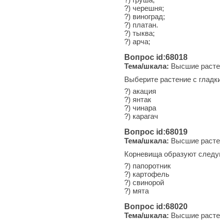
?) черешня;
?) виноград;
?) платан.
?) тыква;
?) арча;
Вопрос id:68018
Тема/шкала:
Высшие расте
Выберите растение с гладк
?) акация
?) янтак
?) чинара
?) карагач
Вопрос id:68019
Тема/шкала:
Высшие расте
Корневища образуют следую
?) папоротник
?) картофель
?) свинорой
?) мята
Вопрос id:68020
Тема/шкала:
Высшие расте