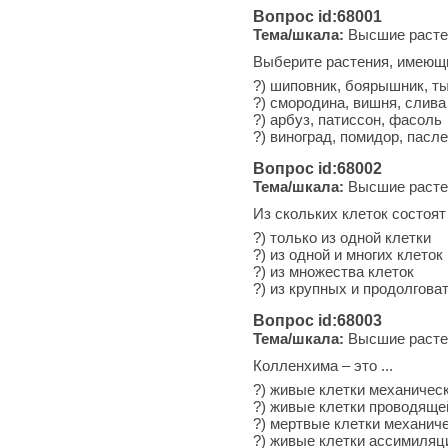
Вопрос id:68001
Тема/шкала:
Высшие расте
Выберите растения, имеющи
?) шиповник, боярышник, т
?) смородина, вишня, слива
?) арбуз, патиссон, фасоль
?) виноград, помидор, пасл
Вопрос id:68002
Тема/шкала:
Высшие расте
Из скольких клеток состоя
?) только из одной клетки
?) из одной и многих клеток
?) из множества клеток
?) из крупных и продолгова
Вопрос id:68003
Тема/шкала:
Высшие расте
Колленхима – это ...
?) живые клетки механическ
?) живые клетки проводяще
?) мертвые клетки механиче
?) живые клетки ассимиляц