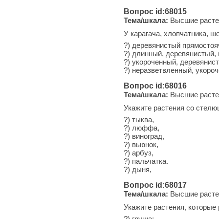
Вопрос id:68015
Тема/шкала:
Высшие расте
У карагача, хлопчатника, ш
?) деревянистый прямостоя
?) длинный, деревянистый,
?) укороченный, деревянис
?) неразветвленный, укоро
Вопрос id:68016
Тема/шкала:
Высшие расте
Укажите растения со стелю
?) тыква,
?) люффа,
?) виноград,
?) вьюнок,
?) арбуз,
?) пальчатка.
?) дыня,
Вопрос id:68017
Тема/шкала:
Высшие расте
Укажите растения, которые 
?) груша;