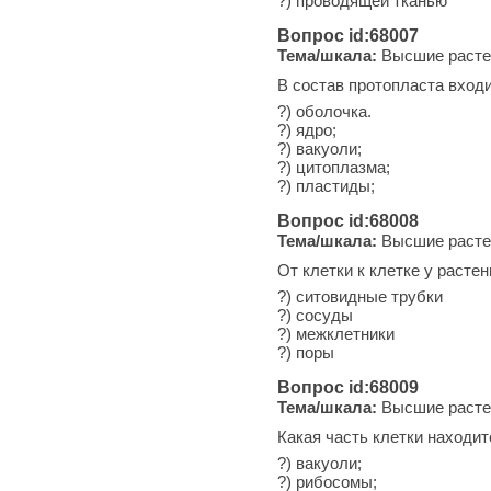
?) проводящей тканью
Вопрос id:68007
Тема/шкала:
Высшие расте
В состав протопласта входи
?) оболочка.
?) ядро;
?) вакуоли;
?) цитоплазма;
?) пластиды;
Вопрос id:68008
Тема/шкала:
Высшие расте
От клетки к клетке у расте
?) ситовидные трубки
?) сосуды
?) межклетники
?) поры
Вопрос id:68009
Тема/шкала:
Высшие расте
Какая часть клетки находит
?) вакуоли;
?) рибосомы;