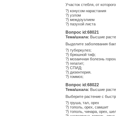
Участок стебля, от которого
?) конусом нарастания
?) узлом
?) междоузлием
?) пазухой листа
Вопрос id:68021
Тема/шкала:
Высшие расте
Выделите заболевания бак
?) туберкулез;
?) брюшной тиф;
?) мозаичная болезнь горох
?) гепатит;
?) СПИД;
?) дизентерия.
?) гоммоз;
Вопрос id:68022
Тема/шкала:
Высшие расте
Выберите растение с быст
?) груша, тал, орех
?) тополь, орех, самшит
?) тополь, чинара, орех, ш
?) шелковица, тополь, арча