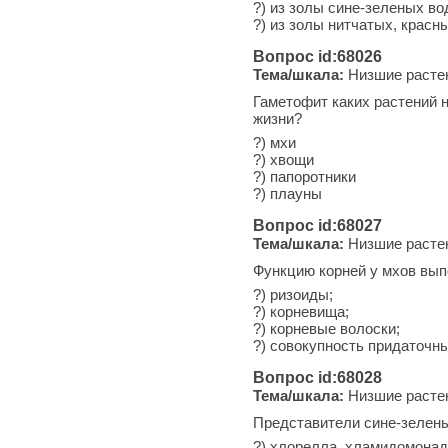
?) из золы сине-зеленых в
?) из золы нитчатых, красн
Вопрос id:68026
Тема/шкала:
Низшие расте
Гаметофит каких растений 
жизни?
?) мхи
?) хвощи
?) папоротники
?) плауны
Вопрос id:68027
Тема/шкала:
Низшие расте
Функцию корней у мхов вып
?) ризоиды;
?) корневища;
?) корневые волоски;
?) совокупность придаточны
Вопрос id:68028
Тема/шкала:
Низшие расте
Представители сине-зелены
?) хлорелла, хламидомона