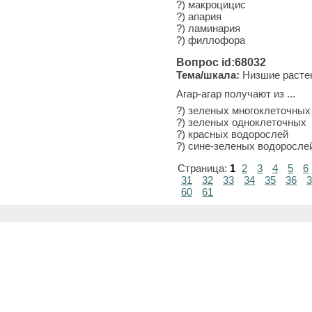
?) макроцицис
?) апария
?) ламинария
?) филлофора
Вопрос id:68032
Тема/шкала:
Низшие расте
Агар-агар получают из ...
?) зеленых многоклеточных
?) зеленых одноклеточных
?) красных водорослей
?) сине-зеленых водоросле
Страница:
1
2
3
4
5
6
31
32
33
34
35
36
3
60
61