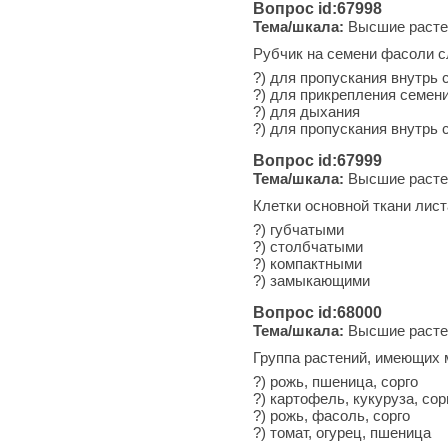
Вопрос id:67998
Тема/шкала:
Высшие расте
Рубчик на семени фасоли сл
?) для пропускания внутрь 
?) для прикрепления семени
?) для дыхания
?) для пропускания внутрь
Вопрос id:67999
Тема/шкала:
Высшие расте
Клетки основной ткани лист
?) губчатыми
?) столбчатыми
?) компактными
?) замыкающими
Вопрос id:68000
Тема/шкала:
Высшие расте
Группа растений, имеющих м
?) рожь, пшеница, сорго
?) картофель, кукуруза, сор
?) рожь, фасоль, сорго
?) томат, огурец, пшеница