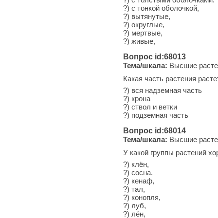
?) с тонкой оболочкой,
?) вытянутые,
?) округлые,
?) мертвые,
?) живые,
Вопрос id:68013
Тема/шкала:
Высшие расте
Какая часть растения раст
?) вся надземная часть
?) крона
?) ствол и ветки
?) подземная часть
Вопрос id:68014
Тема/шкала:
Высшие расте
У какой группы растений х
?) клён,
?) сосна.
?) кенаф,
?) тал,
?) конопля,
?) луб,
?) лён,