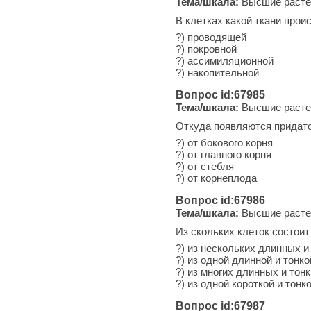
Тема/шкала:
Высшие расте
В клетках какой ткани про
?) проводящей
?) покровной
?) ассимиляционной
?) накопительной
Вопрос id:67985
Тема/шкала:
Высшие расте
Откуда появляются придат
?) от бокового корня
?) от главного корня
?) от стебля
?) от корнеплода
Вопрос id:67986
Тема/шкала:
Высшие расте
Из скольких клеток состоит
?) из нескольких длинных и
?) из одной длинной и тонко
?) из многих длинных и тон
?) из одной короткой и тонк
Вопрос id:67987