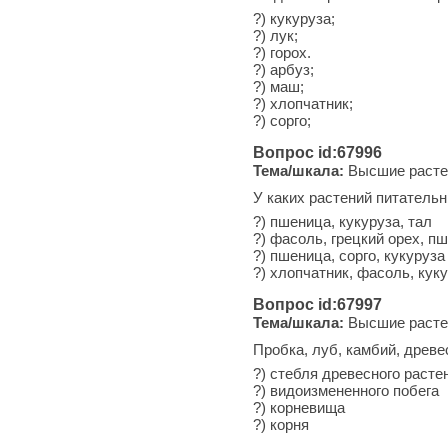
?) кукуруза;
?) лук;
?) горох.
?) арбуз;
?) маш;
?) хлопчатник;
?) сорго;
Вопрос id:67996
Тема/шкала:
Высшие расте
У каких растений питатель
?) пшеница, кукуруза, тал
?) фасоль, грецкий орех, п
?) пшеница, сорго, кукуруза
?) хлопчатник, фасоль, кук
Вопрос id:67997
Тема/шкала:
Высшие расте
Пробка, луб, камбий, древе
?) стебля древесного расте
?) видоизмененного побега
?) корневища
?) корня