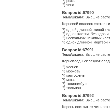
?) рожь
?) чина
Вопрос id:67990
Тема/шкала:
Высшие расте
Корневой волосок состоит из
?) одной длинной, живой кл
?) одной клетки, без ядра 
?) нескольких неживых кле
?) одной длинной, мертвой 
Вопрос id:67991
Тема/шкала:
Высшие расте
Корнеплоды образуют след
?) чеснок
?) морковь
?) картофель
?) мята
?) топинамбур
?) тюльпан
Вопрос id:67992
Тема/шкала:
Высшие расте
Корень состоит из четырех