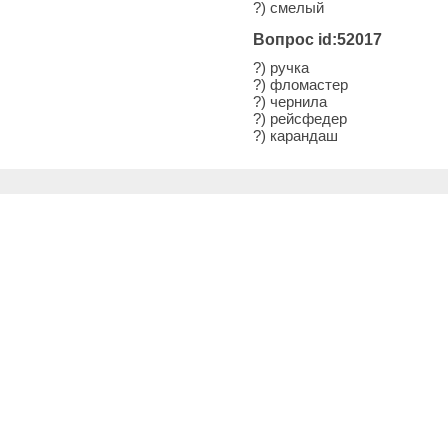
?) смелый
Вопрос id:52017
?) ручка
?) фломастер
?) чернила
?) рейсфедер
?) карандаш