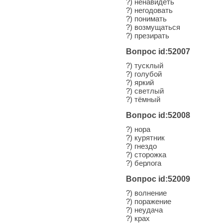
?) ненавидеть
?) негодовать
?) понимать
?) возмущаться
?) презирать
Вопрос id:52007
?) тусклый
?) голубой
?) яркий
?) светлый
?) тёмный
Вопрос id:52008
?) нора
?) курятник
?) гнездо
?) сторожка
?) берлога
Вопрос id:52009
?) волнение
?) поражение
?) неудача
?) крах