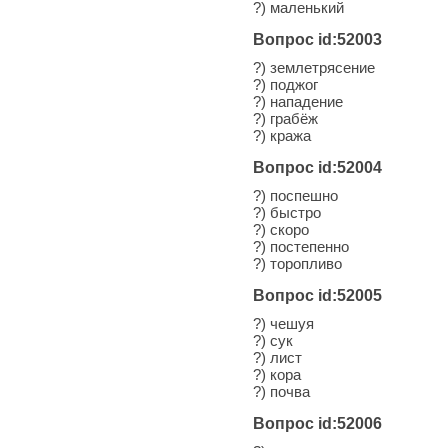
?) маленький
Вопрос id:52003
?) землетрясение
?) поджог
?) нападение
?) грабёж
?) кража
Вопрос id:52004
?) поспешно
?) быстро
?) скоро
?) постепенно
?) торопливо
Вопрос id:52005
?) чешуя
?) сук
?) лист
?) кора
?) почва
Вопрос id:52006