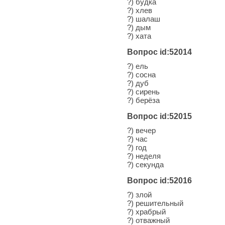
?) будка
?) хлев
?) шалаш
?) дым
?) хата
Вопрос id:52014
?) ель
?) сосна
?) дуб
?) сирень
?) берёза
Вопрос id:52015
?) вечер
?) час
?) год
?) неделя
?) секунда
Вопрос id:52016
?) злой
?) решительный
?) храбрый
?) отважный