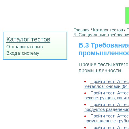
Главная
/
Каталог тестов
/
П
Б. Специальные требовани
Каталог тестов
Б.3 Требовани
Отправить отзыв
промышленно
Вход в систему
Прочие тесты катег
промышленности
Пройти тест "Атте
металлов" онлайн (
94
Пройти тест "Атте
реконструкцию, капит
Пройти тест "Атте
продуктов разделения
Пройти тест "Атте
промышленные трубы. 
Пройти тест "Атте