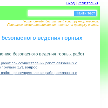
Вход
|
Регистрация
Найти тест
Тесты онлайн, бесплатный конструктор тестов.
Психологические тестирования, тесты на проверку знаний.
 безопасного ведения горных
чению безопасного ведения горных работ
 работ при осуществлении работ, связанных с
" онлайн (
171 вопрос
)
 работ при осуществлении работ, связанных с