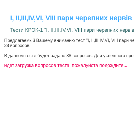
I, II,III,IV,VI, VIII пари черепних нервів
Тести КРОК-1 "I, II,III,IV,VI, VIII пари черепних нервів
Предлагаемый Вашему вниманию тест "I, II,III,IV,VI, VIII пар
38 вопросов.
В данном тесте будет задано 38 вопросов. Для успешного пр
идет загрузка вопросов теста, пожалуйста подождите...