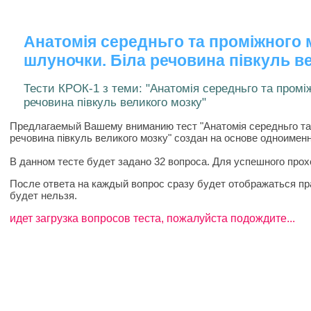
Анатомія середньго та проміжного 
шлуночки. Біла речовина півкуль в
Тести КРОК-1 з теми: "Анатомія середньго та промі
речовина півкуль великого мозку"
Предлагаемый Вашему вниманию тест "Анатомія середньго та п
речовина півкуль великого мозку" создан на основе одноимен
В данном тесте будет задано 32 вопроса. Для успешного прох
После ответа на каждый вопрос сразу будет отображаться пр
будет нельзя.
идет загрузка вопросов теста, пожалуйста подождите...